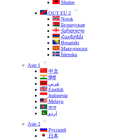
Shqipe
OUT EU 2
Norsk
Беларуская
ქართული
Հայերեն
Bosanski
Македонски
Íslensku
Asie 1
中文
हिंदी
عربي
English
Indonesia
Melayu
বাংলা
اردو
Asie 2
Русский
日本