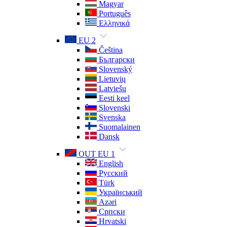
Magyar
Português
Ελληνικά
EU 2
Čeština
Български
Slovenský
Lietuvių
Latviešu
Eesti keel
Slovenski
Svenska
Suomalainen
Dansk
OUT EU 1
English
Русский
Türk
Український
Azəri
Српски
Hrvatski