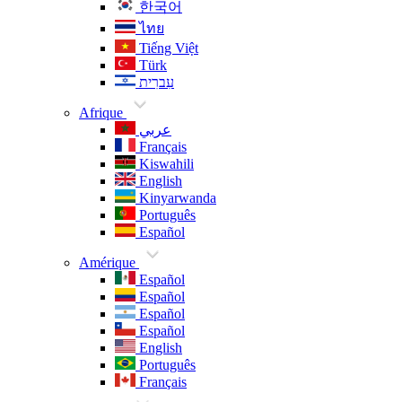
한국어
ไทย
Tiếng Việt
Türk
עִברִית
Afrique
عربي
Français
Kiswahili
English
Kinyarwanda
Português
Español
Amérique
Español
Español
Español
Español
English
Português
Français