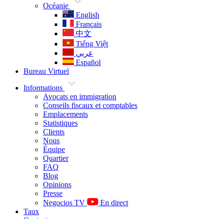
Océanie
English
Français
中文
Tiếng Việt
عربي
Español
Bureau Virtuel
Informations
Avocats en immigration
Conseils fiscaux et comptables
Emplacements
Statistiques
Clients
Nous
Équipe
Quartier
FAQ
Blog
Opinions
Presse
Negocios TV
En direct
Taux