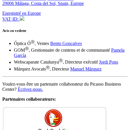
29006 Málaga, Costa del Sol, Spain, Europe
Enregistré en Europe
VAT·ID:
Avis en vedette
Ⓡ
Óptica Ó
, Ventes
Bento Gonçalves
Ⓡ
GOM
, Gestionnaire de contenu et de communauté
Pamela
García
Ⓡ
Webscaparate Catalunya
, Directeur exécutif
Jordi Pons
Ⓡ
Márquez Avocats
, Directeur
Manuel Márquez
Voulez-vous être un partenaire collaborateur du Picasso Business
Center?
Écrivez-nous.
Partenaires collaborateurs: