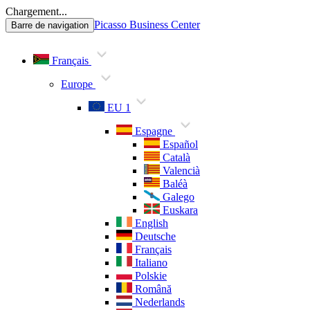
Chargement...
Picasso Business Center
Barre de navigation
Français
Europe
EU 1
Espagne
Español
Català
Valencià
Baléà
Galego
Euskara
English
Deutsche
Français
Italiano
Polskie
Română
Nederlands