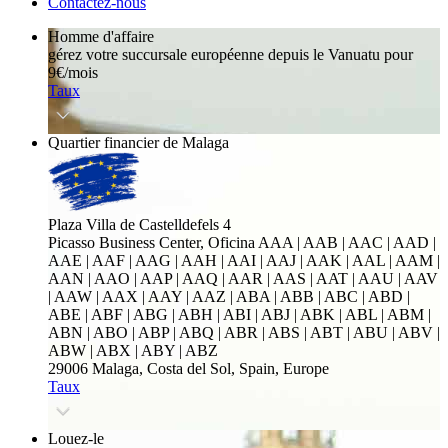
Contactez-nous
Homme d'affaire
gérez votre succursale européenne depuis le Vanuatu pour
9€/mois
Taux
Quartier financier de Malaga
Plaza Villa de Castelldefels 4
Picasso Business Center, Oficina
AAA | AAB | AAC | AAD |
AAE | AAF | AAG | AAH | AAI | AAJ | AAK | AAL | AAM |
AAN | AAO | AAP | AAQ | AAR | AAS | AAT | AAU | AAV
| AAW | AAX | AAY | AAZ | ABA | ABB | ABC | ABD |
ABE | ABF | ABG | ABH | ABI | ABJ | ABK | ABL | ABM |
ABN | ABO | ABP | ABQ | ABR | ABS | ABT | ABU | ABV |
ABW | ABX | ABY | ABZ
29006 Malaga, Costa del Sol, Spain, Europe
Taux
Louez-le